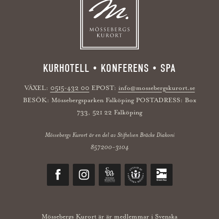
KURHOTELL • KONFERENS • SPA
VÄXEL:
0515-432 00
EPOST:
info@mossebergskurort.se
BESÖK: Mössebergsparken Falköping POSTADRESS: Box
733, 521 22 Falköping
Mössebergs Kurort är en del av Stiftelsen Bräcke Diakoni
857200-3104
Mössebergs Kurort är är medlemmar i Svenska